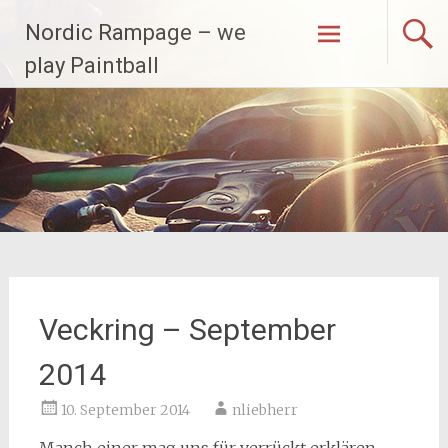
Zum
Nordic Rampage – we
Inhalt
springen
play Paintball
Veckring – September
2014
10. September 2014
nliebherr